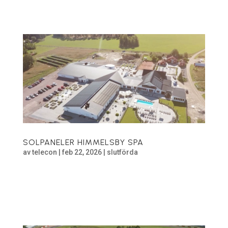
Just nu har vi inga pågående projekt.
SOLPANELER HIMMELSBY SPA
av
telecon
|
feb 22, 2026
|
slutförda
Solpaneler Himmelsby SPA Solpaneler monterade och
installerade på Himmelsby SPA. Mer information om
projektet.