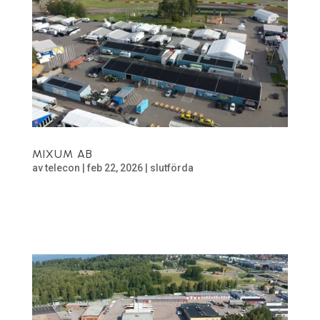
MIXUM AB
av
telecon
|
feb 22, 2026
|
slutförda
Solpaneler hos Mixum AB Lägg till mer information
om projektet.