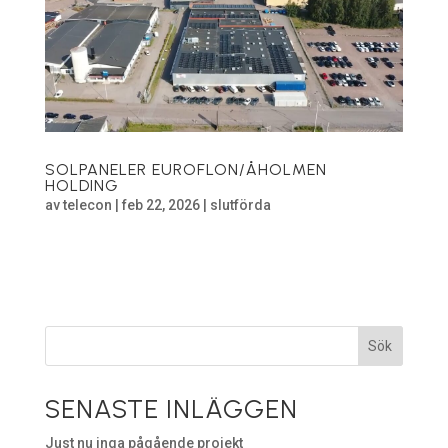
SOLPANELER EUROFLON/ÅHOLMEN
HOLDING
av
telecon
|
feb 22, 2026
|
slutförda
Euroflon / Åholmen Holding Mer information om
arbetet som utfördes hos Euroflon/Åholmen Holding.
Sök
SENASTE INLÄGGEN
Just nu inga pågående projekt